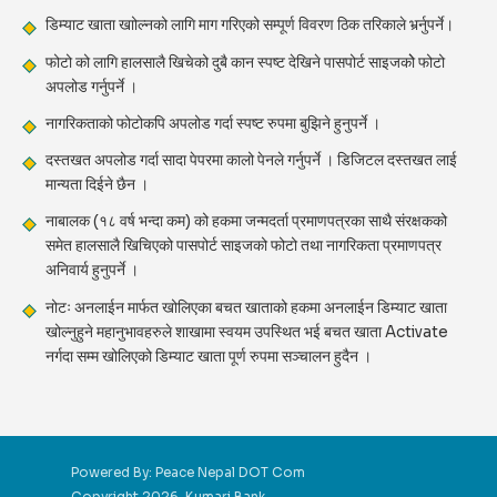
डिम्याट खाता खाोल्नको लागि माग गरिएको सम्पूर्ण विवरण ठिक तरिकाले भर्र्नुपर्ने।
फोटो को लागि हालसालै खिचेको दुबै कान स्पष्ट देखिने पासपोर्ट साइजकोे फोटो
अपलोड गर्नुपर्ने ।
नागरिकताको फोटोकपि अपलोड गर्दा स्पष्ट रुपमा बुझिने हुनुपर्ने ।
दस्तखत अपलोड गर्दा सादा पेपरमा कालो पेनले गर्नुपर्ने । डिजिटल दस्तखत लाई
मान्यता दिईने छैन ।
नाबालक (१८ वर्ष भन्दा कम) को हकमा जन्मदर्ता प्रमाणपत्रका साथै संरक्षकको
समेत हालसालै खिचिएको पासपोर्ट साइजको फोटो तथा नागरिकता प्रमाणपत्र
अनिवार्य हुनुपर्ने ।
नोटः अनलाईन मार्फत खोलिएका बचत खाताको हकमा अनलाईन डिम्याट खाता
खोल्नुहुने महानुभावहरुले शाखामा स्वयम उपस्थित भई बचत खाता Activate
नर्गदा सम्म खोलिएको डिम्याट खाता पूर्ण रुपमा सञ्चालन हुदैन ।
Powered By:
Peace Nepal DOT Com